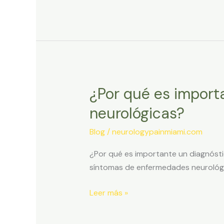
dolor
crónico
¿Por qué es import
¿Por
qué
neurológicas?
es
importante
Blog
/
neurologypainmiami.com
un
¿Por qué es importante un diagnóst
diagnóstico
síntomas de enfermedades neurológic
temprano
en
Leer más »
enfermedades
neurológicas?