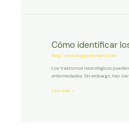
Cómo identificar lo
Cómo
identificar
Blog
/
neurologypainmiami.com
los
principales
Los trastornos neurológicos pueden 
síntomas
enfermedades. Sin embargo, hay cier
de
un
Leer más »
problema
neurológico