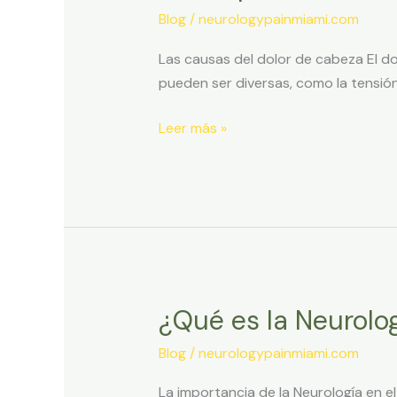
prevenir
Blog
/
neurologypainmiami.com
el
dolor
Las causas del dolor de cabeza El d
de
pueden ser diversas, como la tensión
cabeza
en
Leer más »
el
trabajo
¿Qué es la Neurolo
¿Qué
es
Blog
/
neurologypainmiami.com
la
Neurología
La importancia de la Neurología en e