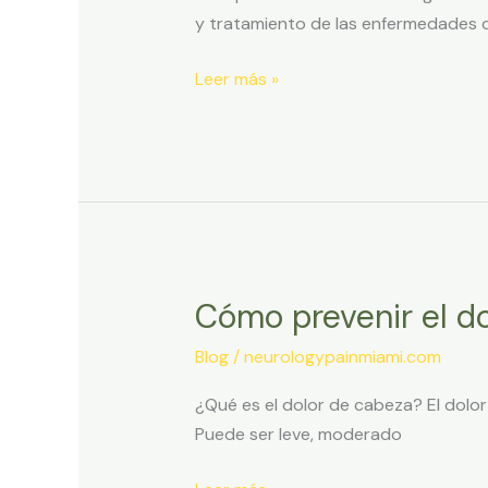
y
y tratamiento de las enfermedades d
cómo
puede
Leer más »
ayudarte
a
controlar
el
dolor?
Cómo prevenir el d
Cómo
prevenir
Blog
/
neurologypainmiami.com
el
dolor
¿Qué es el dolor de cabeza? El dolo
de
Puede ser leve, moderado
cabeza