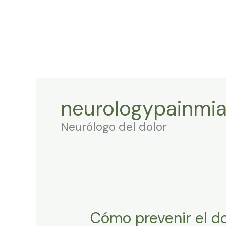
Ir
al
contenido
neurologypainmi
Neurólogo del dolor
Cómo prevenir el do
Cómo