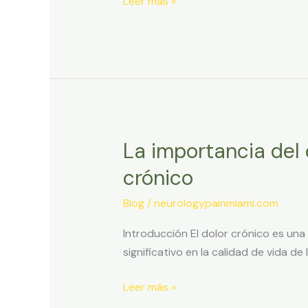
Leer más »
La importancia del 
La
importancia
crónico
del
diagnóstico
Blog
/
neurologypainmiami.com
temprano
Introducción El dolor crónico es un
para
significativo en la calidad de vida de
el
tratamiento
Leer más »
del